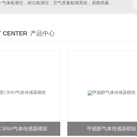
，空气质量检测系统，易燃易爆有毒有害气体检测报警设备，环境检测分析仪器，水质分析仪
 CENTER
产品中心
C3F6O气体传感器模组
甲硫醇气体传感器模组