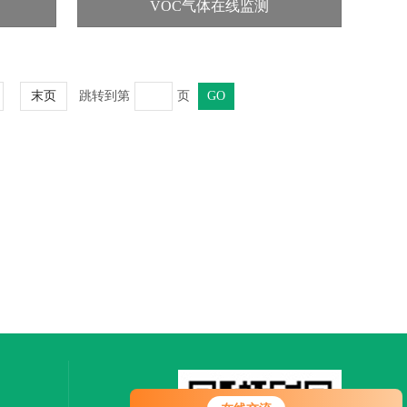
VOC气体在线监测
跳转到第
页
末页