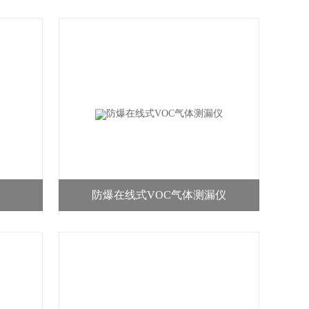
防爆在线式VOC气体测漏仪