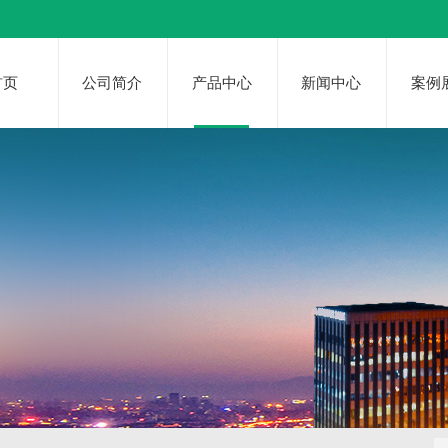
首页
公司简介
产品中心
新闻中心
案例