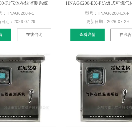
200-F1气体在线监测系统
：HNAG6200-F1
型号：HNAG6200-EX-F
新日期：
2026-07-29
更新日期：
2026-07-29
情
在线咨询
查看详情
在线咨