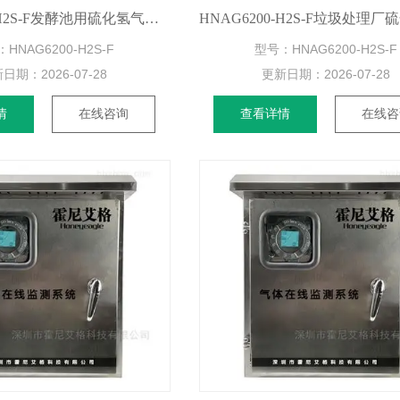
HNAG6200-H2S-F发酵池用硫化氢气体监测系统 气体检测仪
HNAG6200-H2S-F
型号：HNAG6200-H2S-F
新日期：
2026-07-28
更新日期：
2026-07-28
情
在线咨询
查看详情
在线咨