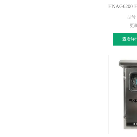
型号：
更
查看详