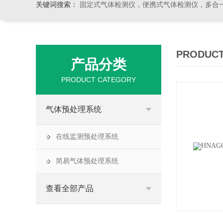
关键词搜索：
固定式气体检测仪，便携式气体检测仪，多合一气体检测仪，粉尘检测仪
PRODUCT
产品分类
PRODUCT CATEGORY
气体预处理系统
在线监测预处理系统
简易气体预处理系统
查看全部产品