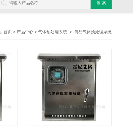
>
>
>
首页
产品中心
气体预处理系统
简易气体预处理系统