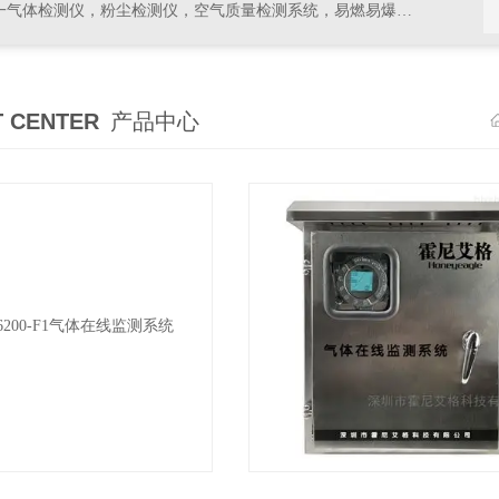
，空气质量检测系统，易燃易爆有毒有害气体检测报警设备，环境检测分析仪器，水质分析仪
 CENTER
产品中心