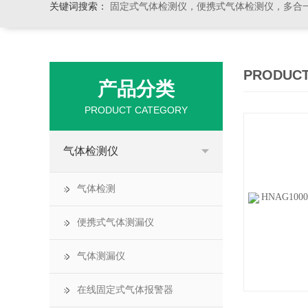
关键词搜索：
固定式气体检测仪，便携式气体检测仪，多合一气体检测仪，粉尘检测仪
PRODUCT
产品分类
PRODUCT CATEGORY
气体检测仪
气体检测
便携式气体测漏仪
气体测漏仪
在线固定式气体报警器