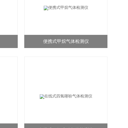
便携式甲烷气体检测仪