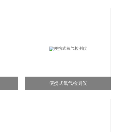
便携式氧气检测仪