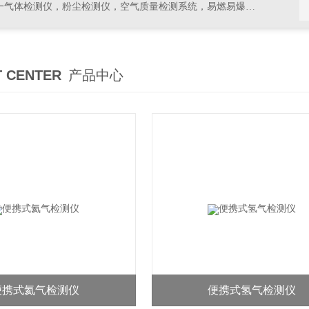
，空气质量检测系统，易燃易爆有毒有害气体检测报警设备，环境检测分析仪器，水质分析仪
 CENTER
产品中心
便携式氦气检测仪
便携式氢气检测仪