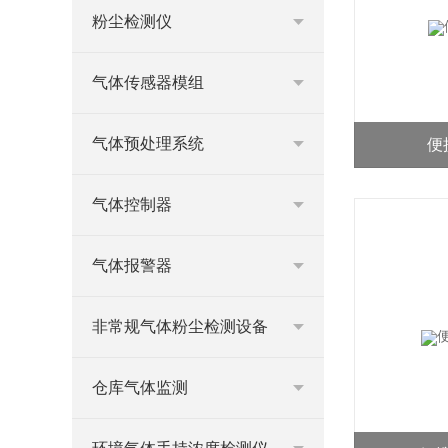
粉尘检测仪
气体传感器模组
气体预处理系统
便
气体控制器
气体报警器
非常规气体粉尘检测设备
仓库气体监测