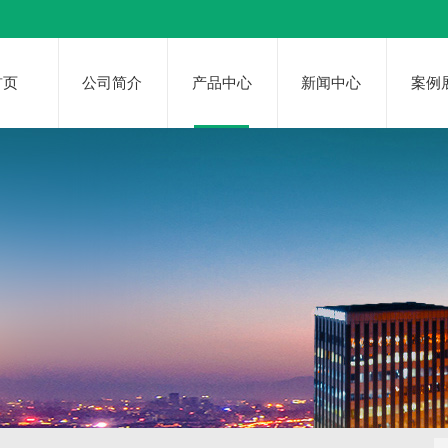
首页
公司简介
产品中心
新闻中心
案例