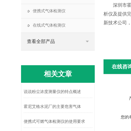
深圳市
便携式气体检测仪
析仪及提供
新技术公司
在线式气体检测仪
查看全部产品
在线咨
相关文章
说说粉尘浓度测量仪的特点概述
霍尼艾格水泥厂的主要危害气体
您的
便携式可燃气体检测仪的使用要求