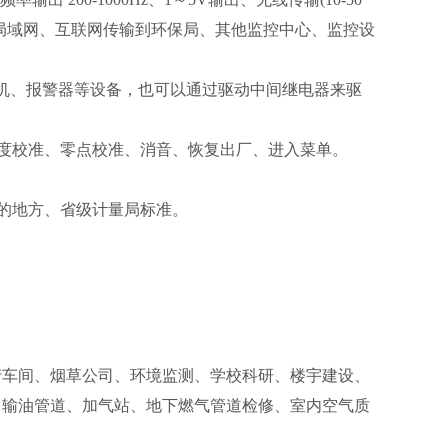
局域网、互联网传输到环保局、其他监控中心、监控设
。
风机、报警器等设备，也可以通过驱动中间继电器来驱
度校准、零点校准、消音、恢复出厂、进入菜单
。
的地方、省级计量局标准
。
产车间、烟草公司、环境监测、学校科研、楼宇建设、
、输油管道、加气站、地下燃气管道检修、室内空气质