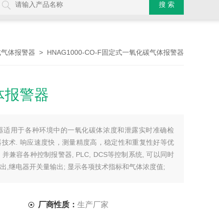
> HNAG1000-CO-F固定式一氧化碳气体报警器
式气体报警器
体报警器
器适用于各种环境中的一氧化碳体浓度和泄露实时准确检
技术. 响应速度快，测量精度高，稳定性和重复性好等优
并兼容各种控制报警器, PLC, DCS等控制系统, 可以同时
号输出,继电器开关量输出; 显示各项技术指标和气体浓度值;
厂商性质：
生产厂家