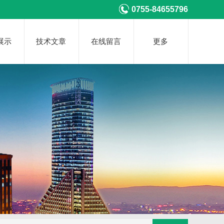
0755-84655796
展示
技术文章
在线留言
更多