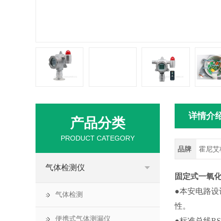
详情介
产品分类
PRODUCT CATEGORY
品牌
霍尼艾
气体检测仪
固定式一氧
●本安电路
气体检测
性。
便携式气体测漏仪
●标准总线RS