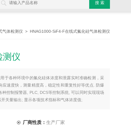
> HNAG1000-SiF4-F在线式氟化硅气体检测仪
式气体检测仪
检测仪
适用于各种环境中的氟化硅体浓度和泄露实时准确检测，采
响应速度快，测量精度高，稳定性和重复性好等优点. 防爆
控制报警器, PLC, DCS等控制系统, 可以同时实现现场
电器开关量输出; 显示各项技术指标和气体浓度值;
厂商性质：
生产厂家