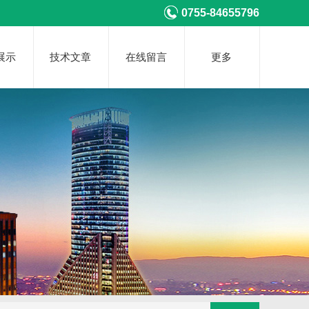
0755-84655796
展示
技术文章
在线留言
更多