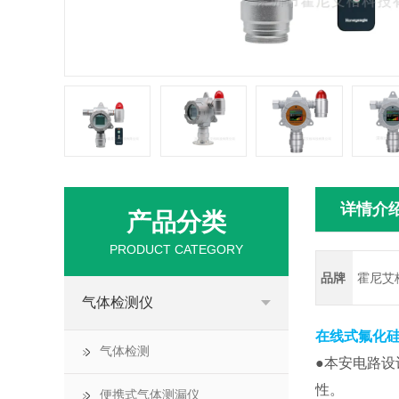
详情介
产品分类
PRODUCT CATEGORY
品牌
霍尼艾
气体检测仪
在线式氟化
气体检测
●本安电路
性。
便携式气体测漏仪