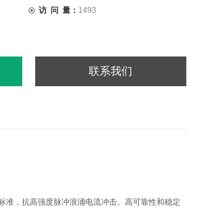
访 问 量：
1493
联系我们
标准，抗高强度脉冲浪涌电流冲击。高可靠性和稳定