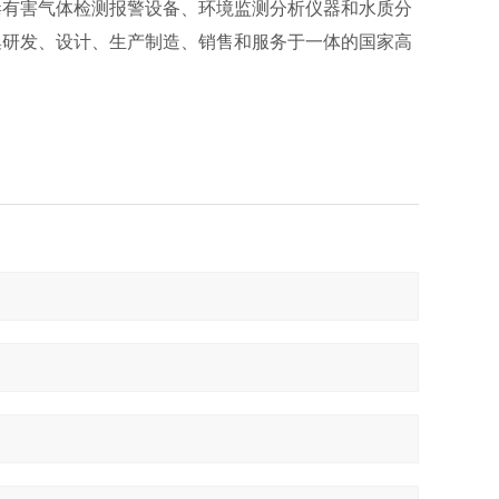
毒有害气体检测报警设备、环境监测分析仪器和水质分
集研发、设计、生产制造、销售和服务于一体的国家高