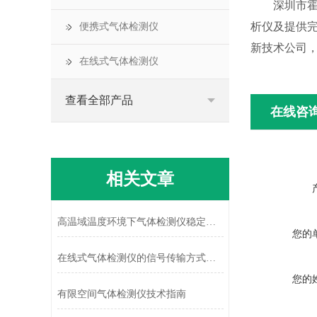
深圳市
析仪及提供
便携式气体检测仪
新技术公司
在线式气体检测仪
查看全部产品
在线咨
相关文章
高温域温度环境下气体检测仪稳定运行的关键技术研究
您的
在线式气体检测仪的信号传输方式有哪几种？
您的
有限空间气体检测仪技术指南