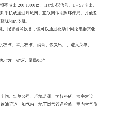
出 200-1000Hz 、Hart协议信号、1～5V输出、
上传到手机或通过局域网、互联网传输到环保局、其他监
监控现场的浓度。
风机、报警器等设备，也可以通过驱动中间继电器来驱
度校准、零点校准、消音、恢复出厂、进入菜单、
的地方、省级计量局标准
产车间、烟草公司、环境监测、学校科研、楼宇建设、
、输油管道、加气站、地下燃气管道检修、室内空气质