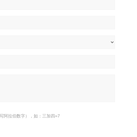
写阿拉伯数字），如：三加四=7