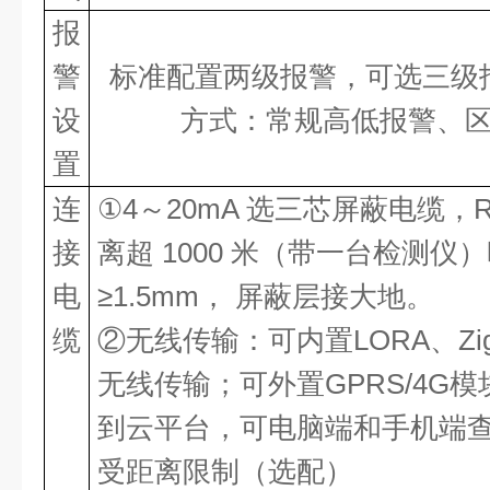
报
警
标准配置两级报警，可选三级
设
方式：常规高低报警、
置
连
①4～20mA 选三芯屏蔽电缆，R
接
离超 1000 米（带一台检测仪
电
≥1.5mm， 屏蔽层接大地。
缆
②无线传输：可内置LORA、Zi
无线传输；可外置GPRS/4G
到云平台，可电脑端和手机端
受距离限制（选配）