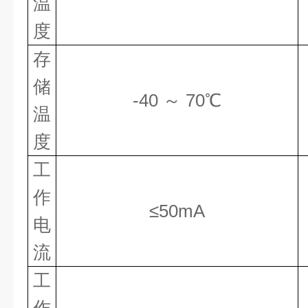
温
度
存
储
-40 ～ 70℃
温
度
工
作
≤50mA
电
流
工