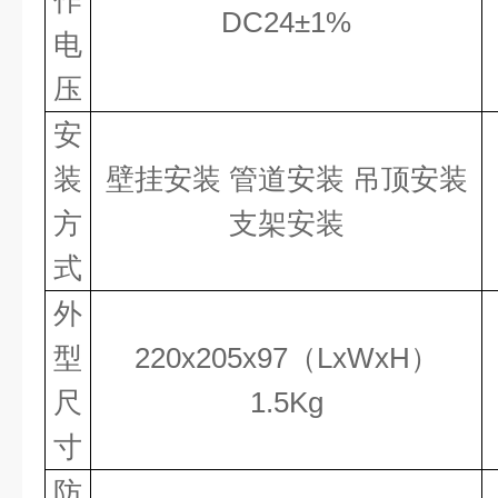
作
DC24±1%
电
压
安
装
壁挂安装
管道安装
吊顶安装
方
支架安装
式
外
型
220
x
205
x
97（L
x
W
x
H）
尺
1.5Kg
寸
防