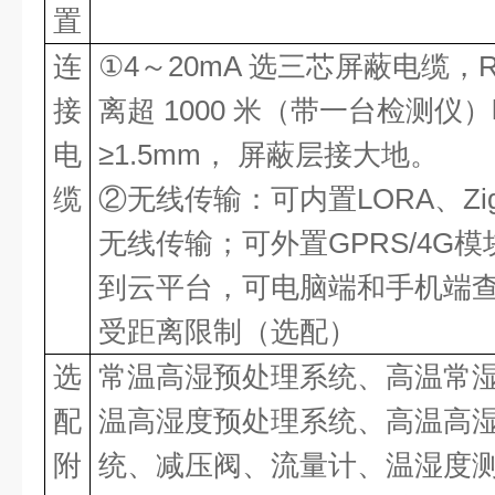
置
连
①4～20mA 选三芯屏蔽电缆，R
接
离超 1000 米（带一台检测仪
电
≥1.5mm， 屏蔽层接大地。
缆
②无线传输：可内置LORA、Zi
无线传输；可外置GPRS/4G
到云平台，可电脑端和手机端
受距离限制（选配）
选
常温高湿预处理系统、高温常
配
温高湿度预处理系统、高温高
附
统、减压阀、流量计、温湿度