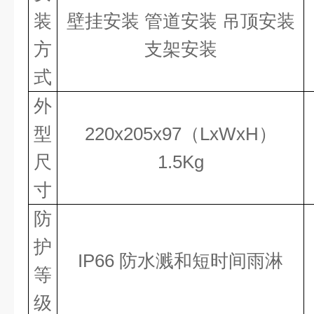
装
壁挂安装
管道安装
吊顶安装
方
支架安装
式
外
型
220
x
205
x
97（L
x
W
x
H）
尺
1.5Kg
寸
防
护
IP66 防水溅和短时间雨淋
等
级