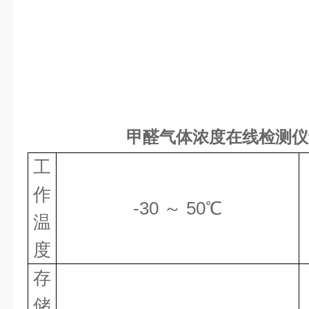
甲醛气体浓度在线检测仪
工
作
-30 ～ 50℃
温
度
存
储