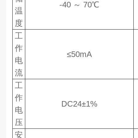
-40 ～ 70℃
温
度
工
作
≤50mA
电
流
工
作
DC24±1%
电
压
安