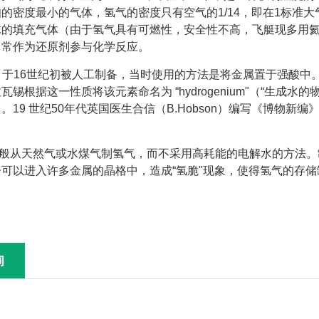
的密度最小的气体，氢气的密度只有空气的1/14，即在1标准大气压
球的填充气体（由于氢气具有
可燃性
，安全性不高，飞艇现多用
，常作为还原剂参与化学反应。
) 于16世纪初被人工制备，当时使用的方法是将金属置于强酸中。17
拉瓦锡
根据这一性质将该元素命名为 “hydrogenium"（“生成水的物质"
19 世纪50年代英国医生合信（B.Hobson）编写《博物新编》（1
般从天然气或
水煤气
制氢气，而不采用高耗能的
电解水
的方法。
子可以进入许多金属的
晶格
中，造成“
氢脆
"现象，使得氢气的存
。
询