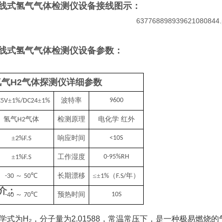
线式氢气气体检测仪
设备接线图示：
线式氢气气体检测仪
设备参数：
气H2
气体
探测仪详细参数
±
±
波特率
9600
C5V
1%/DC24
1%
氢气
气体
检测原理
电化学 红外
H2
±
响应时间
<10S
2%F.S
±
工作湿度
0-95%RH
1%F.S
～
℃
长期漂移
≤±
（
年）
-30
50
1%
F.S/
介：
～
℃
预热时间
10S
-40
70
学式为H₂，分子量为2.01588，常温常压下，是一种极易燃