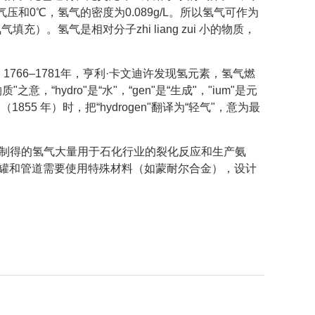
和0℃，氢气的密度为0.089g/L。所以氢气可作为
氦气
填充）。氢气是
相对分子zhi liang zui
小的物质，
66–1781年，
亨利·卡文迪许
发现氢元素，氢气燃
之意，“hydro"是“水"，“gen"是“生成"，"ium"是元
855 年）时，把“hydrogen"翻译为“轻气"，意为最
制得的氢气大量用于
石化行业
的
裂化反应
和生产
氨
储罐和管道需要使用特殊材料（如
蒙耐尔
合金），设计