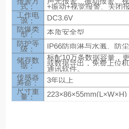
报警方
声光报警、振动报警、
式：
+振动+视觉报警、关闭
工作电
DC3.6V
源：
防爆类
本质安全型
型：
防护等
IP66防雨淋与水溅、防
级：
标配
10万条数据容量，
储存数
或数据导出，免费上位
据
：
通讯软件。
传感器
3年以上
寿命
：
尺寸重
223×86×55mm(L×W×H) 
量：