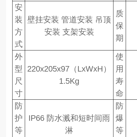
安
质
装
壁挂安装
管道安装
吊顶
保
方
安装
支架安装
期
式
外
使
型
220
x
205
x
97（L
x
W
x
H）
用
尺
1.5Kg
寿
寸
命
防
防
护
IP66 防水溅和短时间雨
爆
等
淋
等