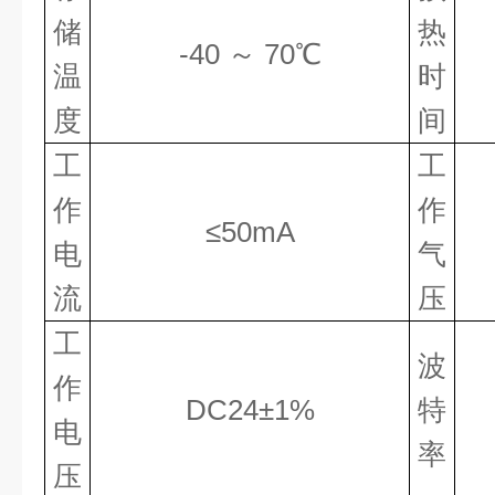
储
热
-40 ～ 70℃
温
时
度
间
工
工
作
作
≤50mA
电
气
流
压
工
波
作
DC24±1%
特
电
率
压