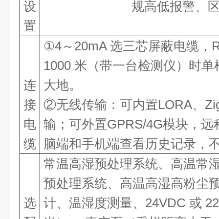
设
规高低报警、
置
①4～20mA 选三芯屏蔽电缆，R
1000 米（带一台检测仪）时单
连
大地。
接
②无线传输：可内置LORA、Zi
电
输；可外置GPRS/4G模块，
缆
脑端和手机端查看历史记录，
常温高湿预处理系统、高温常
预处理系统、高温高湿高粉尘
选
计、温湿度测量、
24VDC 或 