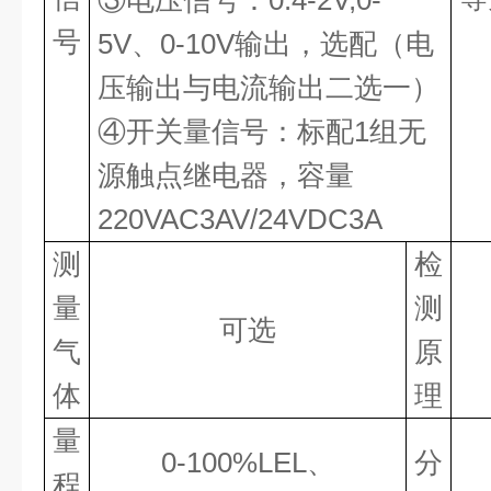
③电压信号：0.4-2V,0-
号
5V、0-10V输出，选配（电
压输出与电流输出二选一）
④开关量信号：标配1组无
源触点继电器，容量
220VAC3AV/24VDC3A
测
检
量
测
可选
气
原
体
理
量
0-100%LEL、
分
程