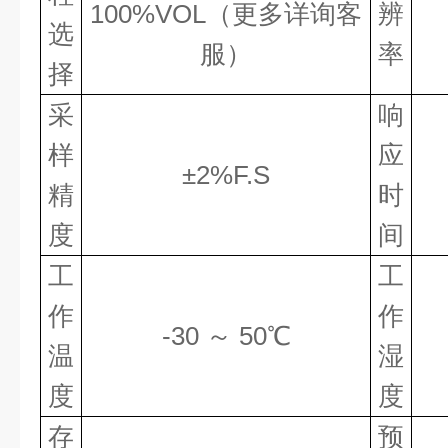
100%VOL（更多详询客
辨
选
服）
率
择
采
响
样
应
±2%F.S
精
时
度
间
工
工
作
作
-30 ～ 50℃
温
湿
度
度
存
预