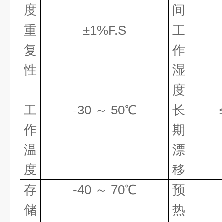
度
间
重
±
1%F.S
工
复
作
性
湿
度
工
-30
～
50
℃
长
作
期
温
漂
度
移
存
-40
～
70
℃
预
储
热