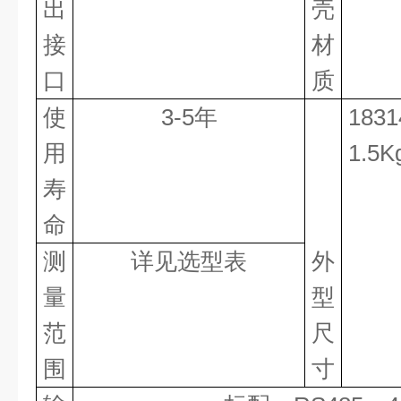
出
壳
接
材
口
质
使
3-5
年
183
用
1.5K
寿
命
测
详见选型表
外
量
型
范
尺
围
寸