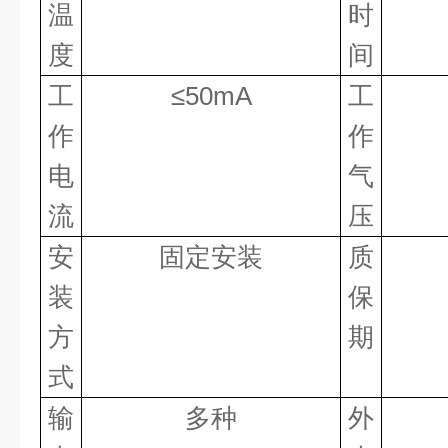
温
时
度
间
工
≤
50mA
工
作
作
电
气
流
压
安
固定安装
质
装
保
方
期
式
输
多种
外