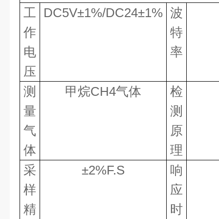
工
DC5V
±
1%/DC24
±
1%
波
作
特
电
率
压
测
甲烷
CH4
气体
检
量
测
气
原
体
理
采
±
2%F.S
响
样
应
精
时