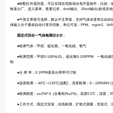
●标配红外遥控器，可以实现在危险场合免开盖操作，比如：修
恢复出厂、进入菜单、查看记录、4mA输出、20mA输出(校准其
●中英文界面可选择，默认中文界面，支持气体浓度单位自由切
体输入分子量就自动计算并切换，单位可选：PPM、mg/m3、Vol%、
固定式四合一气体检测仪
参数：
●检测气体：甲烷、硫化氢、一氧化碳、氧气
●检测范围：甲烷0-100%LEL、硫化氢0-100PPM、一氧化碳0-
制
●分 辨 率：0.1PPM更高分辨率可订制
●温度检测：-40℃~+120℃(选配)，湿度检测：0～100%RH 
●检测精度：≤±2%F.S (全量程内≤2%)，温度0.5℃，湿度：
●工作方式：固定式安装，在线检测，扩散式测量，管道式、