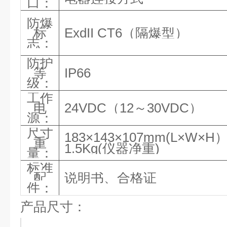
口：
防爆
标
ExdII CT6（隔爆型）
志：
防护
等
IP66
级：
工作
电
24VDC（12～30VDC）
源：
尺寸
183×143×107mm(L×W×H
重
1.5Kg(仪器净重)
量：
标准
配
说明书、合格证
件：
产品尺寸：