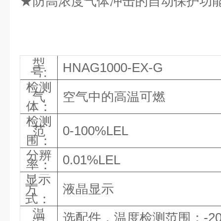
★防高浓度气体冲击的自动保护功能
型
HNAG1000-EX-G
号
:
检测
气
空气中的
高温可燃
体：
检测
范
0-
100%LEL
围：
分辨
0.01%LEL
率：
显示
方
液晶显示
式：
温
选配件，温度检测范围：
-
2