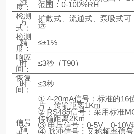
湿
范围：0-100%RH
度：
检测
扩散式、流通式、泵吸式可
方
选
式：
检测
精
≤±
1
%
度：
响应
时
≤
3
秒（
T90）
间：
恢复
时
≤
3
秒
间：
① 4-20mA信号：标准的16
片，传输距离1Km
② RS485信号：采用标准M
传输距离2Km
信号
③ 电压信号：0-5V、0-1
输
④ 脉冲信号：又称频率信