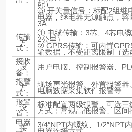
出：
配）
⑤ 开关量信号：标配2组继
电器，继电器无源触点，容量220
3A
① 电缆传输：3芯、4芯电
传输
2公里）
方
②
GPRS传输：可内置GP
式：
输数据，不受距离限制（选
接收
设
用户电脑、控制报警器、
P
备：
报警
现场声光报警、外置报警器
方
电脑数据采集软件报警等
式：
报警
标准配置两级报警，可选三
设
方式：常规高低报警、区间
置：
电器
3/4″NPT内螺纹、1/2″N
接
电器连接方式