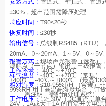
安装方式：
管道式、壁挂式。管道
±30%，超出范围需降压处理
响应时间：
T90≤20秒
恢复时间：
≤30秒
输出信号：
总线制
RS485（RTU
20mA、0～20mA、1～5V、0～5
报警方式：
现场声光报警（选配）
源触点（干节点）输出，三级报警
工作环境：
-40℃～+70℃
样气温度：
-40℃～+70℃（常规）
+400℃、-40℃～+800℃ （最高13
相对湿度：
≤10-95%RH （常规
99%RH 用于高温高湿度场合，订
需注明，需配预处理系统）
工作电压：
12~30V（DC直流，
24V，1A或大于1A 的直流开关电源