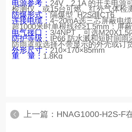
电源参考：
24V，2.1A 的开关电
检测仪，或15台可燃、红外气体检
防爆形式：
隔爆型
H2S
dⅡCT6
连接电缆：
4~20mA选三芯屏蔽电
超1000米时单根线径≥1.5mm；屏
电气接口：
3/4NPT，可选M20X1.
防护等级：
IP66 防水溅和短时间
防雨罩或选择不带显示的外壳或订
外形尺寸：
210×170×85mm
重
量：
1.8Kg
上一篇：
HNAG1000-H2S-F在线式