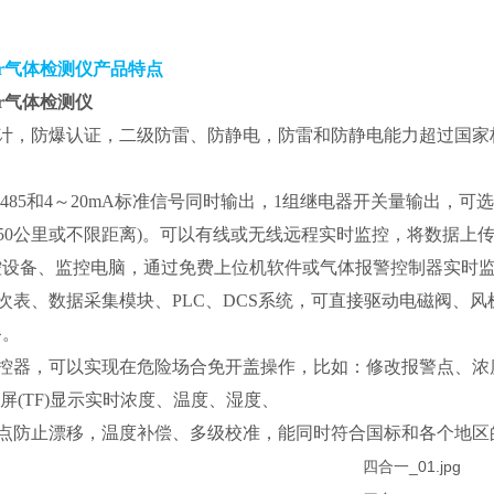
Br气体检测仪
产品特点
Br气体检测仪
设计，防爆认证，二级防雷、防静电，防雷和防静电能力超过国家
485和4～20mA标准信号同时输出，1组继电器开关量输出，可选频率输
0-50公里或不限距离)。可以有线或无线远程实时监控，将数据
控设备、监控电脑，通过免费上位机软件或气体报警控制器实时
次表、数据采集模块、PLC、DCS系统，可直接驱动电磁阀、
备。
遥控器，可以实现在危险场合免开盖操作，比如：修改报警点、浓
彩屏(TF)显示实时浓度、温度、湿度、
零点防止漂移，温度补偿、多级校准，能同时符合国标和各个地区