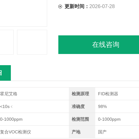
更新时间：
2026-07-28
在线咨询
绍
霍尼艾格
检测原理
FID检测器
<10s﹤
准确度
98%
0-1000ppm
检测范围
0-1000ppm
复合VOC检测仪
产地
国产