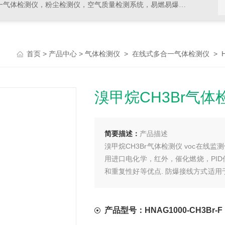
，空气质量检测系统，易燃易爆有毒有害气体检测报警设备，环境检测分析仪器，水质分析仪
>
>
>
> H
首页
产品中心
气体检测仪
在线式多合一气体检测仪
溴甲烷CH3Br气体
简要描述：
产品描述
溴甲烷CH3Br气体检测仪 voc在
用进口电化学，红外，催化燃烧，PID
和重复性好等优点. 防爆接线方式适用于各
系统, 可以同时实现现场报警预警, 4-
产品型号：HNAG1000-CH3Br-F