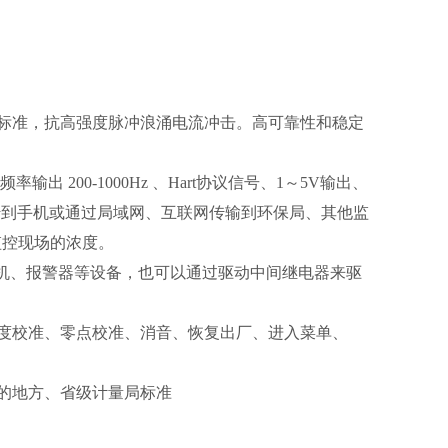
标准，抗高强度脉冲浪涌电流冲击。高可靠性和稳定
出 200-1000Hz 、Hart协议信号、1～5V输出、
上传到手机或通过局域网、互联网传输到环保局、其他监
监控现场的浓度。
风机、报警器等设备，也可以通过驱动中间继电器来驱
度校准、零点校准、消音、恢复出厂、进入菜单、
的地方、省级计量局标准