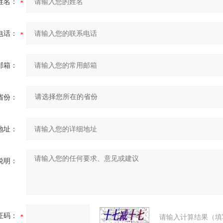
姓名：
电话：
邮箱：
省份：
地址：
说明：
证码：
请输入计算结果（填