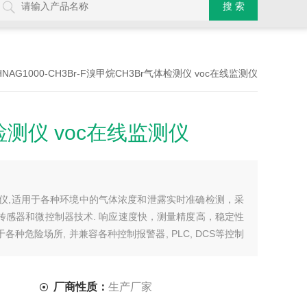
NAG1000-CH3Br-F溴甲烷CH3Br气体检测仪 voc在线监测仪
检测仪 voc在线监测仪
线监测仪,适用于各种环境中的气体浓度和泄露实时准确检测，采
传感器和微控制器技术. 响应速度快，测量精度高，稳定性
种危险场所, 并兼容各种控制报警器, PLC, DCS等控制
20mA标准信号输出,继电器开关量输出;
厂商性质：
生产厂家