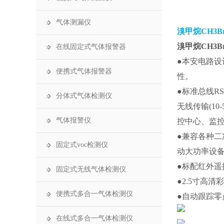
气体测漏仪
溴甲烷CH3
溴甲烷CH3
在线固定式气体报警器
●本安电路
便携式气体报警器
性。
●标准总线RS
分体式气体检测仪
无线传输(1
气体报警仪
控中心、监
●兼容各种二
固定式voc检测仪
动大功率设
●标配红外
固定式无线气体检测仪
●
2
.5寸高清
便携式多合一气体检测仪
●自动跟踪
在线式多合一气体检测仪