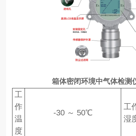
箱体密闭环境中气体检测
工
作
工
-30 ～ 50℃
温
湿
度