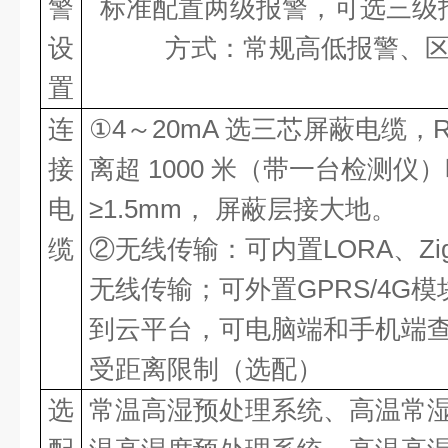
警
标准配置两级报警，可选三级
设
方式：常规高低报警、
置
连
①4～20mA 选三芯屏蔽电缆，R
接
离超 1000 米（带一台检测仪
电
≥1.5mm， 屏蔽层接大地。
缆
②无线传输：可内置LORA、Zi
无线传输；可外置GPRS/4G
到云平台，可电脑端和手机端
受距离限制（选配）
选
常温高湿预处理系统、高温常