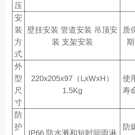
压
安
装
壁挂安装
管道安装
吊顶安
质
方
装
支架安装
期
式
外
型
220
x
205
x
97（L
x
W
x
H）
使
尺
1.5Kg
寿
寸
防
护
防
IP66 防水溅和短时间雨淋