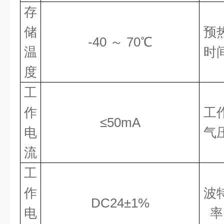
存
储
预
-40 ～ 70℃
温
时
度
工
作
工
≤50mA
电
气
流
工
作
波
DC24±1%
电
率