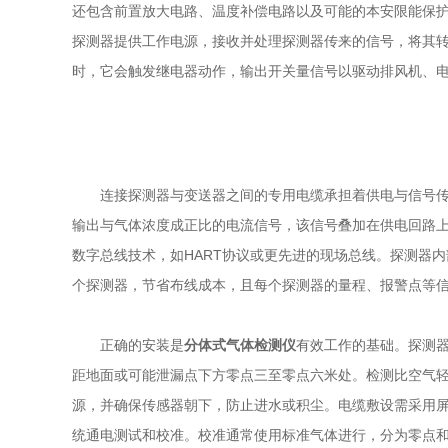
还包含前置放大电路、温度补偿电路以及可能的本安限能保
探测器提供工作电源，接收并处理探测器传来的信号，将其
时，它会触发继电器动作，输出开关量信号以驱动排风机、
连接探测器与变送器之间的专用电缆承担着供电与信号传输
输出与气体浓度成正比的电流信号，该信号叠加在供电回路
数字总线技术，如HART协议或更先进的现场总线。探测器
个探测器，节省布线成本，且每个探测器的量程、报警点等
正确的安装是
分体式气体检测仪
有效工作的基础。探测
距地面或可能泄漏点下方零点三至零点六米处。检测比空气
源，并确保传感器朝下，防止进水或积尘。电缆敷设需采用
统通电测试和校准。校准通常使用标准气体进行，分为零点