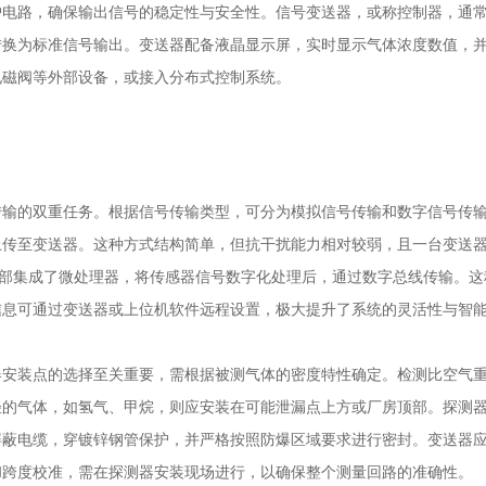
护电路，确保输出信号的稳定性与安全性。信号变送器，或称控制器，通
转换为标准信号输出。变送器配备液晶显示屏，实时显示气体浓度数值，
电磁阀等外部设备，或接入分布式控制系统。
的双重任务。根据信号传输类型，可分为模拟信号传输和数字信号传输
上传至变送器。这种方式结构简单，但抗干扰能力相对较弱，且一台变送
内部集成了微处理器，将传感器信号数字化处理后，通过数字总线传输。
信息可通过变送器或上位机软件远程设置，极大提升了系统的灵活性与智
器安装点的选择至关重要，需根据被测气体的密度特性确定。检测比空气
轻的气体，如氢气、甲烷，则应安装在可能泄漏点上方或厂房顶部。探测
屏蔽电缆，穿镀锌钢管保护，并严格按照防爆区域要求进行密封。变送器
和跨度校准，需在探测器安装现场进行，以确保整个测量回路的准确性。