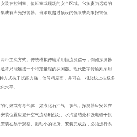
常安装在控制室、值班室或现场的安全区域。它负责为远端的
并集成有声光报警器。当浓度超过预设的低限或高限报警值
两种主流方式。传统模拟传输采用恒流源信号，例如探测器
器通常只能连接一个特定量程的探测器。现代数字传输则采用
这种方式抗干扰能力强，信号精度高，并可在一根总线上挂载多
能化水平。
重的可燃或有毒气体，如液化石油气、氯气，探测器应安装在
器安装位置应避开空气流动剧烈处、水汽凝结处和强电磁干扰
应安装在易于观察、振动小的场所。安装完成后，必须进行系