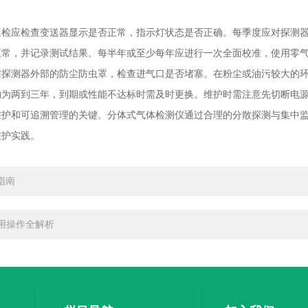
应检查变送器显示是否正常，指示灯状态是否正确。每季度应对探测器
正常，并记录测试结果。每半年或至少每年应进行一次全面校准，使用零
洁探测器外部的防尘防虫罩，检查进气口是否堵塞。在粉尘或油污较大的
约为两到三年，到期或性能不达标时需及时更换。维护时需注意先切断电
维护和可追溯管理的关键。分体式气体检测仪通过合理的分散探测与集中
维护实践。
指南
用操作全解析