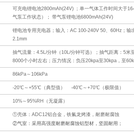
可充电锂电池2800mAh(24V) ；单一气体工作时间大
气泵工作状态）； 带气泵锂电池6800mAh(24V)
锂电池专用充电器；输入：AC 100-240V 50、60Hz；输出：
2.1mm
抽气流量：4.5L/分钟（10L/分钟可选）；抽气距离：
8000个小时左右；压力情况：负压20kpa至30kpa，至60
86kPa～106kPa
-20℃～+55℃（典型值） -40℃～+70℃（极限值）
10%～95%RH（无凝露）
①壳体：ADC12铝合金，铁氟龙烤漆，耐磨耐腐蚀
②气室：采用高强度耐磨耐腐蚀铝型材，坚固耐用；