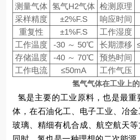
测量气体
氢气
H2
气体
检测原理
采样精度
±
2%F.S
响应时间
重复性
±
1%F.S
工作湿度
工作温度
-30
～
50
℃
长期漂移
存储温度
-40
～
70
℃
预热时间
工作电流
≤
50mA
工作气压
氢气气体在工业上的
氢是主要的工业原料，也是最重
体，在石油化工、电子工业、冶金
玻璃
、精细有机合成、航空航天等
同时，氢也是一种理想的二次能源