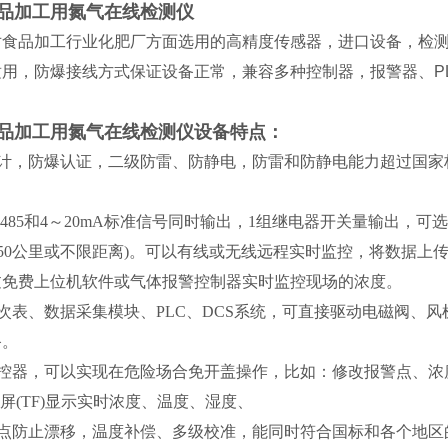
品加工用氮气在线检测仪
对食品加工行业化肥厂方面选用的高精度传感器，进口设备，检
用，防爆接线方式保证设备正常，兼容多种控制器，报警器、P
品加工用氮气在线检测仪
设备特点：
设计，防爆认证，二级防雷、防静电，防雷和防静电能力超过国家
485和4～20mA标准信号同时输出，1组继电器开关量输出，可选频率输
0-50公里或不限距离)。可以有线或无线远程实时监控，将数据
过免费上位机软件或气体报警控制器实时监控现场的浓度。
次表、数据采集模块、PLC、DCS系统，可直接驱动电磁阀、
备。
遥控器，可以实现在危险场合免开盖操作，比如：修改报警点、浓
彩屏(TF)显示实时浓度、温度、湿度、
零点防止漂移，温度补偿、多级校准，能同时符合国标和各个地区