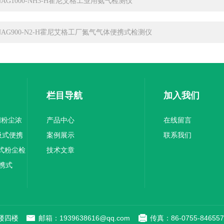
NAG1000-NH3-H霍尼艾格工业用氨气检测仪
NAG900-N2-H霍尼艾格工厂氮气气体便携式检测仪
栏目导航
加入我们
车间粉尘浓
产品中心
在线留言
泵吸式便携
案例展示
联系我们
便携式粉尘检
技术文章
便携式
楼四楼
邮箱：1939638616@qq.com
传真：86-0755-846557