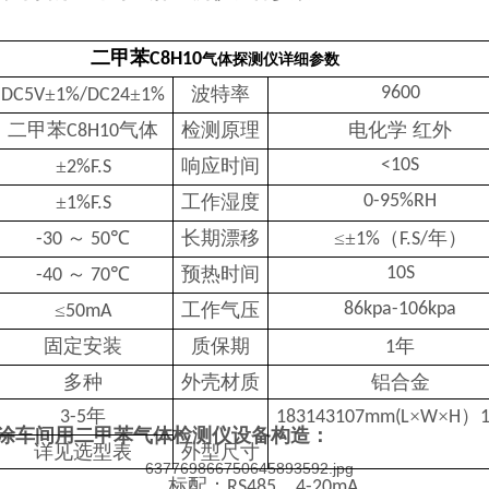
二甲苯
C8H10
气体
探测仪详细参数
±
±
波特率
9600
DC5V
1%/DC24
1%
二甲苯
气体
检测原理
电化学 红外
C8H10
±
响应时间
<10S
2%F.S
±
工作湿度
0-95%RH
1%F.S
～
℃
长期漂移
≤±
（
年）
-30
50
1%
F.S/
～
℃
预热时间
10S
-40
70
≤
工作气压
86kpa-106kpa
50mA
固定安装
质保期
年
1
多种
外壳材质
铝合金
年
×
×
）
3-5
183143107mm(L
W
H
1
涂车间用二甲苯气体检测仪
设备构造：
详见选型表
外型尺寸
标配：
，
RS485
4-20mA