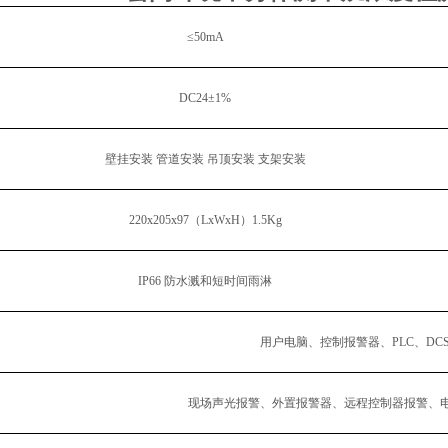
≤50mA
DC24±1%
壁挂安装
管道安装
吊顶安装
支架安装
220
x
205
x
97（L
x
W
x
H）1.5Kg
IP66 防水溅和短时间雨淋
用户电脑、控制报警器、
PLC、DC
现场声光报警、外置报警器、远程控制器报警、