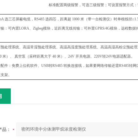
标准配置两级报警，可选三级报警；可设置报警方式：
0mA 选三芯屏蔽电缆，RS485 选四芯，距离超 1000 米（带一台检测仪）时单根线径≥1
输：可内置LORA、Zigbeg模块，近距离无线传输；可外置GPRS/4G模块，远
湿预处理系统、高温常湿预处理系统、高温高湿度预处理系统、高温高湿高粉尘预处理
10 米）、 真空泵（采样距离大于 40 米）、24V 开关电源、220V转24V电源适配器。
控配件：免费上位机软件、
USB转RS485 转换连接线，如果要网络传输还需RS485转
装支架。
询
产品：