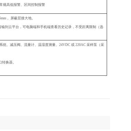
常规高低报警、区间控制报警
.5mm， 屏蔽层接大地。
程数据传输到云平台，可电脑端和手机端查看历史记录，不受距离限制（选
系统、减压阀、流量计、温湿度测量、
24VDC 或 220AC 采样泵（采
网口转换器。