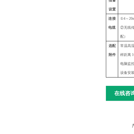
报警
设置
连接
①4～2
电缆
②无线传
配）
选配
常温高
附件
样距离 
电脑监
设备安
在线咨