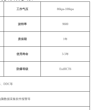
工作气压
86kpa-106kpa
波特率
9600
质保期
1
年
使用寿命
3-5
年
防爆等级
ExdIICT6
S、DDC等
电脑数据采集软件报警等