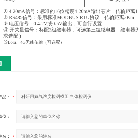
① 4-20mA信号：标准的16位精度4-20mA输出芯片，传输距离1
② RS485信号：采用标准MODBUS RTU协议，传输距离2Km
③ 电压信号：0.4-2V或0-5V输出，可自行设置
④ 开关量信号：标配2组继电器，可选第三组继电器，继电器无源触点，
求选配 )
⑤
Lora、
4G
无线传输（可选配）
询
产品：
单位：
姓名：