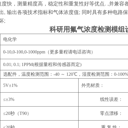
速度快，测量精度高，稳定性和重复性好等优点. ,并兼容各种控制
出, 输出各项技术指标和气体浓度值; 同时具有多种电路保
坏;
科研用氟气浓度检测模组
电化学
0-10,0-100,0-1000ppm
（更多量程请电话咨询）
0.01; 0.1; 1PPM(根据量程和传感器而定)
选配件，温度检测范围：
-40 ～ 120℃，湿度检测范围：0-100
5V
±1%
外壳材质：
≤±3%
线性误差：
≤20秒（T90）
零点漂移：
≤20秒
重
复 性：