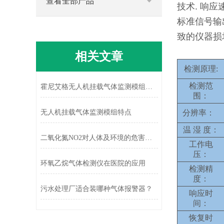
查看全部产品
技术. 响应
标准信号输
致的仪器损
相关文章
检测原理
:
检测范
霍尼艾格无人机挂载气体监测模组特点
围：
无人机挂载气体监测模组特点
分辨率：
温
湿 度：
二氧化氮NO2对人体及环境的危害该如何检测
工作电
压：
环氧乙烷气体检测仪在医院的应用
检测精
度：
污水处理厂适合装哪种气体报警器？
响应时
间：
恢复时