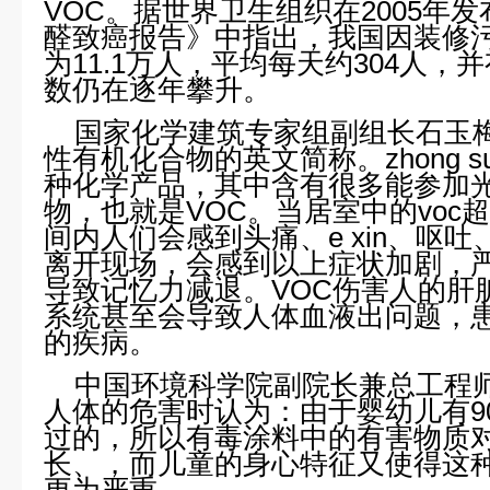
VOC。据世界卫生组织在2005年
醛致癌报告》中指出，我国因装修
为11.1万人，平均每天约304人
数仍在逐年攀升。
国家
化学建筑专家组副组长石玉梅
性有机化合物的英文简称。zhong suo
种化学产品，其中含有很多能参加
物，也就是VOC。当居室中的voc
间内人们会感到头痛、e xin、呕
离开现场，会感到以上症状加剧，
导致记忆力减退。VOC伤害人的肝
系统甚至会导致人体血液出问题，
的疾病。
中国环境科学院副院长兼总工程师
人体的危害时认为：由于婴幼儿有9
过的，所以有毒涂料中的有害物质
长、，而儿童的身心特征又使得这