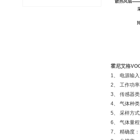
霍尼艾格VO
1
、 电源输
2
、 工作功
3
、 传感器
4
、 气体种
5
、 采样方
6
、 气体量
7
、 精确度