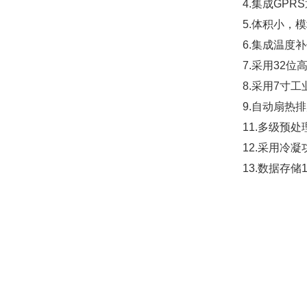
4.
集成
GPRS
5.
体积小，模
6.
集成温度补
7.
采用
32
位
8.
采用
7
寸工
9.
自动扇热排
11.
多级预处
12.
采用冷凝
13.
数据存储