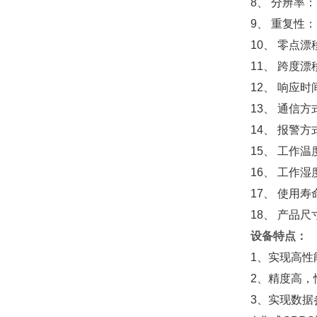
8
、 分辨率
9
、 重复性
10
、 零点漂
11
、 跨度漂
12
、 响应时
13
、 通信方
1
4
、
报警方
1
5
、
工作温度：
1
6
、
工作湿度：
1
7
、
使用寿
1
8
、
产品尺
设备特点：
1
、实现高性
2
、精度高，
3
、实现数据