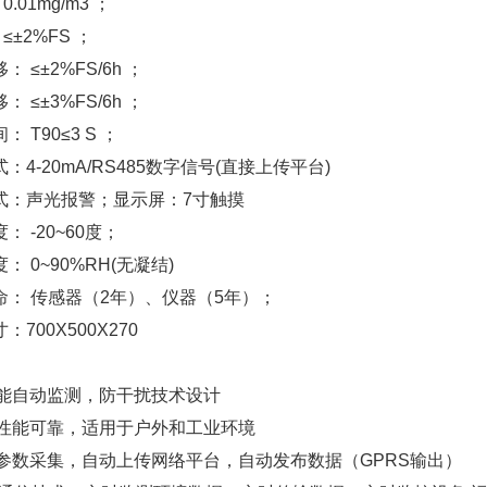
：
0.01mg/m3
；
：
≤±2%FS
；
移：
≤±2%FS/6h
；
移：
≤±
3
%FS/6h
；
间：
T90≤3 S
；
式：
4-20mA/
RS485
数字信号
(
直接上传平台
)
式：声光报警；显示屏：
7
寸触摸
 -20~60
度；
 0~90%RH(
无凝结
)
命： 传感器（
2
年）、仪器（
5
年）；
寸：
700X500X270
能自动监测，防干扰技术设计
性能可靠，适用于户外和工业环境
参数采集，自动上传网络平台，自动发布数据（
GPRS
输出）