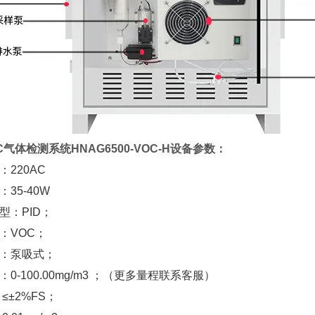
C气体检测系统
HNAG6500-VOC-H
设备参数：
入：
220AC
率：
35-40W
类型：
PID
；
类：
VOC
；
式：泵吸式；
程：
0-
1
00.00mg/m3
；
（更多量程联系客服）
：
≤±
2
%FS
；