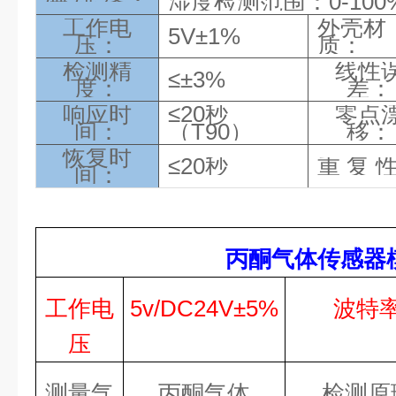
湿度检测范围：0-100
工作电
外壳材
5V
±1%
压：
质：
检测精
线性
≤±3%
度：
差：
响应时
≤20秒
零点
间：
（T90）
移：
恢复时
≤20秒
重 复 
间：
丙酮气体传感器
工作电
5v/
DC
24
V±
5
%
波特
压
测量气
丙酮气体
检测原