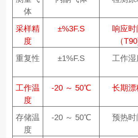
体
采样精
±%
3
F.S
响应时
度
（
T90
重复性
±1%F.S
工作湿
工作温
-
20
～ 50℃
长期漂
度
存储温
-
20
～
5
0℃
预热时
度