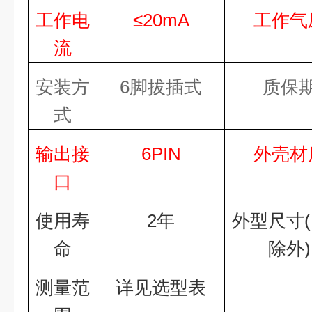
工作电
≤
20
mA
工作气
流
安装方
6
脚拔插式
质保
式
输出接
6P
IN
外壳材
口
使用寿
2年
外型尺寸
命
除外)
测量范
详见选型表