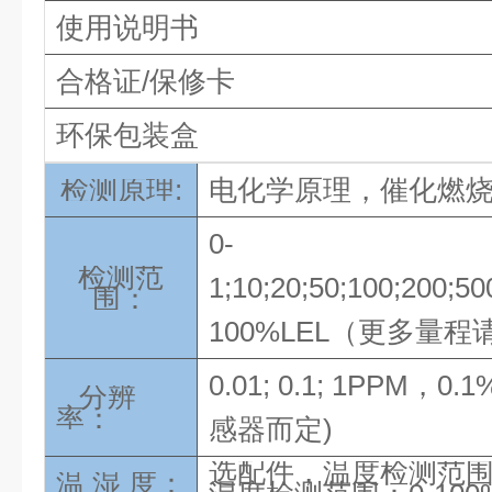
使用说明书
合格证/保修卡
环保包装盒
检测原理:
电化学原理
，催化燃烧
0-
检测范
1;10;20;50;100;200;5
围：
100%LEL（更多量
0.01; 0.1; 1PPM，
分辨
率：
感器而定)
选配件，温度检测范围：-
温 湿 度：