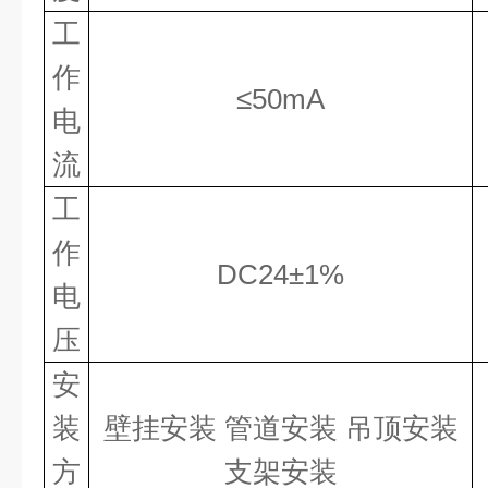
工
作
≤50mA
电
流
工
作
DC24±1%
电
压
安
装
壁挂安装
管道安装
吊顶安装
方
支架安装