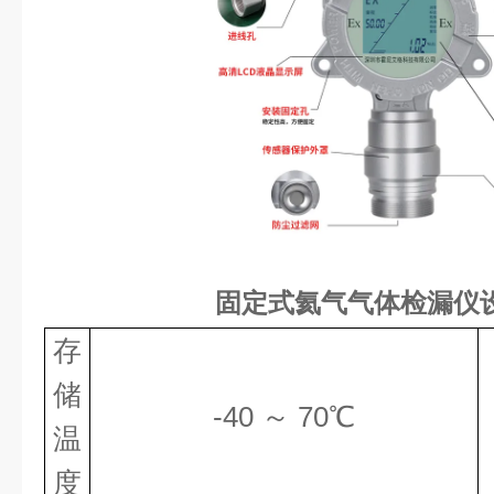
固定式氦气气体检漏仪
存
储
-40 ～ 70℃
温
度