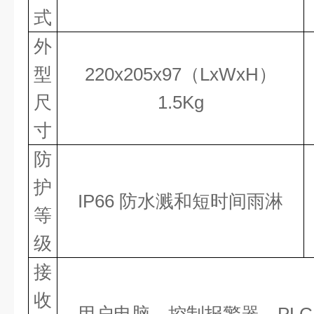
式
外
型
220
x
205
x
97（L
x
W
x
H）
尺
1.5Kg
寸
防
护
IP66 防水溅和短时间雨淋
等
级
接
收