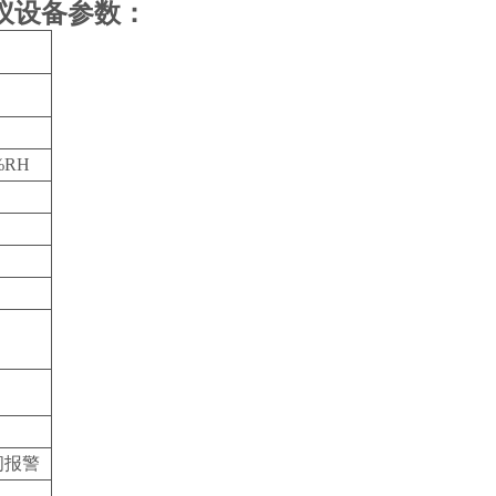
仪
设备参数：
）
%RH
闭报警