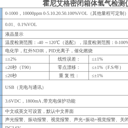
霍尼艾格密闭箱体氢气检测
0-1000，10000ppm 0-5.10.20.50.100%VOL（其他量程可定制
0.01、0.1%VOL
液晶显示
温度检测范围：-40 ～
120℃（选配）
，湿度检测范围：0-100
电化学，红外NDIR，PID光离子，催化燃烧
≤±2%
线性误差：
≤±1%
≤20秒（T90）
零点漂移：
≤±1%（F.S/年）
≤20秒
重 复 性：
≤±1%
USB（充电与通讯）
3.6VDC，1800mA ,带充电保护功能
中文或英文可设置，默认中文界面
声光报警、振动报警、视觉报警、声光+振动+视觉报警、关
DC3.6V