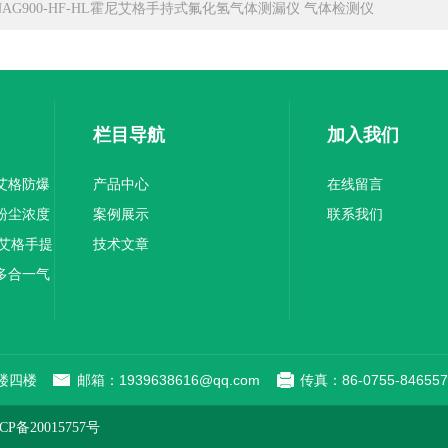
NAG900-HF-HL霍尼艾格手持式氟化氢气体测漏仪 气体检测仪
栏目导航
加入我们
尼艾格防爆
产品中心
在线留言
间粉尘浓度
案例展示
联系我们
霍尼艾格手提
技术文章
式多合一气
楼四楼
邮箱：1939638616@qq.com
传真：86-0755-846557
P备20015757号