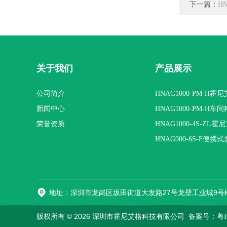
下一篇：
H
关于我们
产品展示
公司简介
HNAG1000-PM-H霍
新闻中心
粉尘浓度检测仪
HNAG1000-PM-H车
荣誉资质
检测仪
HNAG1000-4S-ZL
式四合一气体检测仪
HNAG900-6S-F便携
体检测仪（选配附件）
地址：深圳市龙岗区坂田街道大发路27号龙壁工业城9号
版权所有 © 2026 深圳市霍尼艾格科技有限公司
备案号：粤IC