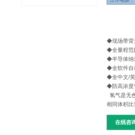
◆现场带背
◆全量程范
◆半导体纳
◆全软件自
◆全中文/
◆防高浓度
氢气是无色
相同体积比
在线咨