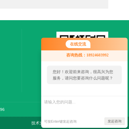
在线交流
咨询热线：18924603992
您好！欢迎前来咨询，很高兴为您
服务，请问您要咨询什么问题呢？
扫一扫，关注微信
96
发起咨询
可按Enter键发起咨询
技术支持：
环保在线
管理登陆
sitemap.xml