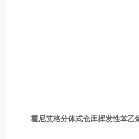
霍尼艾格分体式仓库挥发性苯乙