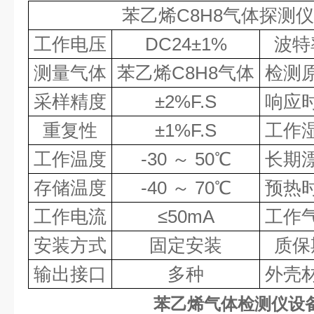
苯乙烯
C8H8
气体
探测仪
工作电压
DC24
±
1%
波特
测量气体
苯乙烯
C8H8
气体
检测
采样精度
±
2%F.S
响应
重复性
±
1%F.S
工作
工作温度
-30
～
50
℃
长期
存储温度
-40
～
70
℃
预热
工作电流
≤
50mA
工作
安装方式
固定安装
质保
输出接口
多种
外壳
苯乙烯气体检测仪设