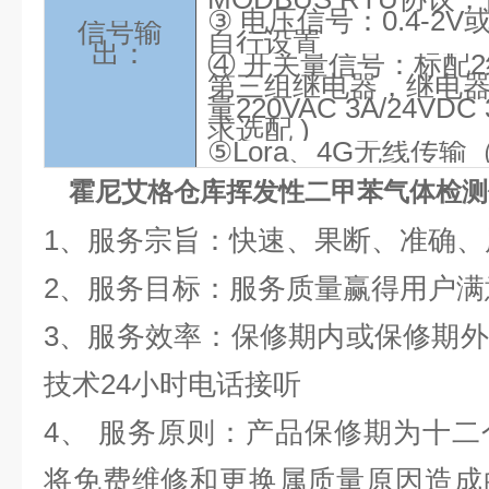
③ 电压信号：0.4-2V
信号输
自行设置
出：
④ 开关量信号：标配
第三组继电器，继电
量220VAC 3A/24VD
求选配 )
⑤
Lora、4G无线传
霍尼艾格仓库挥发性二甲苯气体检测
1、服务宗旨：快速、果断、准
2、服务目标：服务质量赢得用
3、服务效率：保修期内或保修期
技术24小时电话接听
4、 服务原则：产品保修期为十
将免费维修和更换属质量原因造成