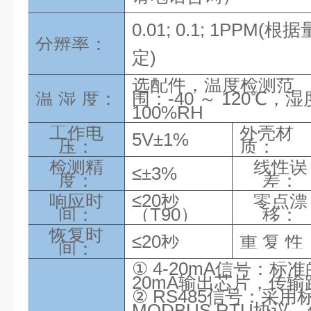
0.01; 0.1; 1PPM
分辨率：
定)
选配件，温度检测范
温 湿 度：
围：-40 ～ 120℃，
100%RH
工作电
外壳材
5V±1%
压：
质：
检测精
线性误
≤±3%
度：
差：
响应时
≤20秒
零点漂
间：
（T90）
移：
恢复时
≤20秒
重 复 性
间：
① 4-20mA信号：标准
20mA输出芯片，传输
② RS485信号：采用
MODBUS RTU协议