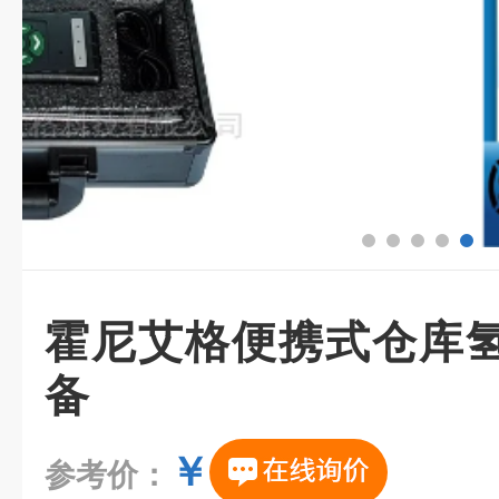
霍尼艾格便携式仓库
备
￥
参考价：