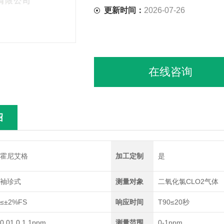
更新时间：
2026-07-26
在线咨询
绍
霍尼艾格
加工定制
是
袖珍式
测量对象
二氧化氯CLO2气体
≤±2%FS
响应时间
T90≤20秒
0.01,0.1,1ppm
测量范围
0-1ppm