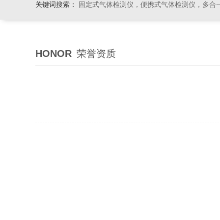
关键词搜索：
固定式气体检测仪，便携式气体检测仪，多合一气体检测仪，粉尘检测仪
HONOR
荣誉资质