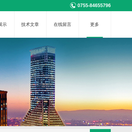
0755-84655796
展示
技术文章
在线留言
更多