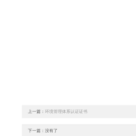
上一篇：
环境管理体系认证证书
下一篇：没有了