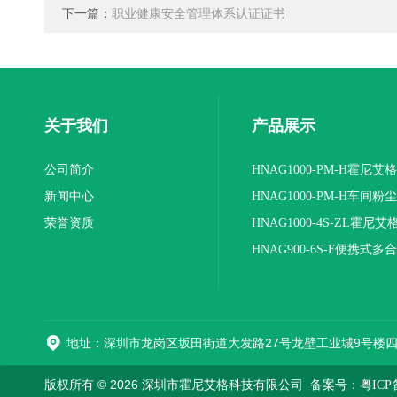
下一篇：
职业健康安全管理体系认证证书
关于我们
产品展示
公司简介
HNAG1000-PM-H霍尼艾
新闻中心
粉尘浓度检测仪
HNAG1000-PM-H车间粉
荣誉资质
检测仪
HNAG1000-4S-ZL霍尼
式四合一气体检测仪
HNAG900-6S-F便携式多
体检测仪（选配附件）
地址：深圳市龙岗区坂田街道大发路27号龙壁工业城9号楼
版权所有 © 2026 深圳市霍尼艾格科技有限公司
备案号：粤ICP备2