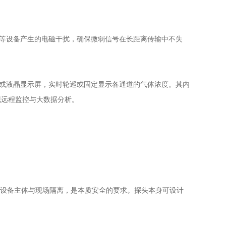
等设备产生的电磁干扰，确保微弱信号在长距离传输中不失
或液晶显示屏，实时轮巡或固定显示各通道的气体浓度。其内
现远程监控与大数据分析。
设备主体与现场隔离，是本质安全的要求。探头本身可设计