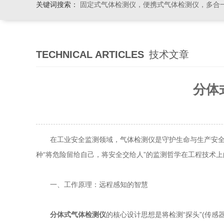
关键词搜索：
固定式气体检测仪，便携式气体检测仪，多合一气体检测仪，粉尘检测仪
TECHNICAL ARTICLES
技术文章
分体
在工业安全监测领域，气体检测仪是守护生命与生产安全的
种“将危险留给自己，将安全交给人”的监测哲学在工程技术
一、工作原理：远程感知的智慧
分体式气体检测仪
的核心设计思想是将检测“探头”(传感