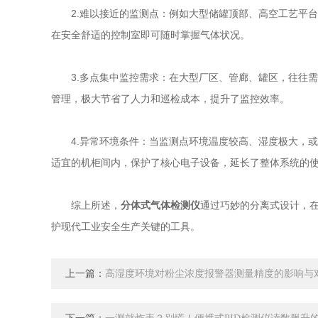
2.难以接近的监测点：例如大型储罐顶部、高空工艺平台
在安全舒适的控制室即可随时掌握气体状况。
3.多点集中监控需求：在大型厂区、管廊、罐区，往往需
管理，极大节省了人力和巡检成本，提升了监控效率。
4.异常环境条件：当监测点环境温度较高、湿度极大，或
适宜的机柜间内，保护了核心电子设备，延长了整体系统的
综上所述，
分体式气体检测仪
通过巧妙的分离式设计，
护现代工业安全生产关键的工具。
上一篇：
高湿度环境对粉尘浓度报警器测量精度的影响与