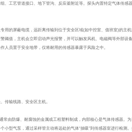
门组、工艺管道接口、地下管沟、反应釜附近等。探头内置特定气体传感
用的屏蔽电缆，远距离传输到位于安全区域(如中控室、值班室)的主机
警阈值，主机会立即启动声光报警，并可以触发风机、电磁阀等外部设备，
操作人员置于安全地带，仅将耐用的传感器暴露于风险之中。
、传输线路、安全区主机。
通常由防爆、耐腐蚀的金属或工程塑料制成，内部核心是气体传感器。为
个小型气泵，通过采样管主动将远处的气体“抽吸”到传感器室进行检测