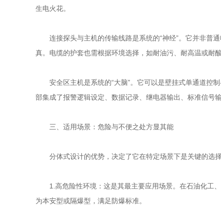
生电火花。
连接探头与主机的传输线路是系统的“神经”。它并非普通
真。电缆的护套也需根据环境选择，如耐油污、耐高温或耐
安全区主机是系统的“大脑”。它可以是壁挂式单通道控制
部集成了报警逻辑设定、数据记录、继电器输出、标准信号
三、适用场景：危险与不便之处方显其能
分体式设计的优势，决定了它在特定场景下是关键的选
1.高危险性环境：这是其最主要应用场景。在石油化工、
为本安型或隔爆型，满足防爆标准。