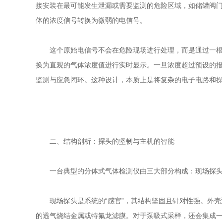
接安装在最可能发生泄漏或需要监测的危险区域，如储罐阀
体的浓度信号转换为微弱的电信号。
这个原始电信号不会在危险现场进行处理，而是通过一根专
换为直观的气体浓度值进行实时显示。一旦浓度超过预设的报
监测与应急闭环。这种设计，本质上是将复杂的电子电路和
二、结构剖析：探头的坚韧与主机的智能
一台典型的分体式气体检测仪由三大部分构成：现场探头
现场探头是系统的“感官”，其结构坚固且针对性强。外壳
的透气烧结金属或特氟龙滤膜。对于泵吸式采样，还会集成一