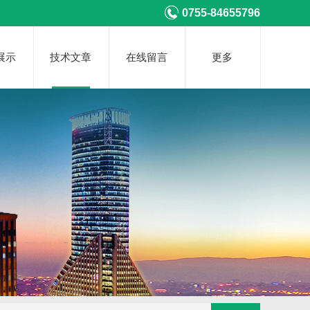
0755-84655796
展示
技术文章
在线留言
更多