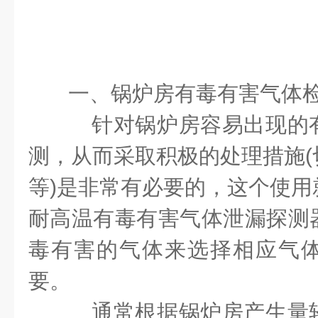
一、锅炉房有毒有害气体
针对锅炉房容易出现的有
测，从而采取积极的处理措施
(
等
)
是非常有必要的，这个使用
耐高温有毒有害气体泄漏探测
毒有害的气体来选择相应气
要。
通常根据锅炉房产生量较