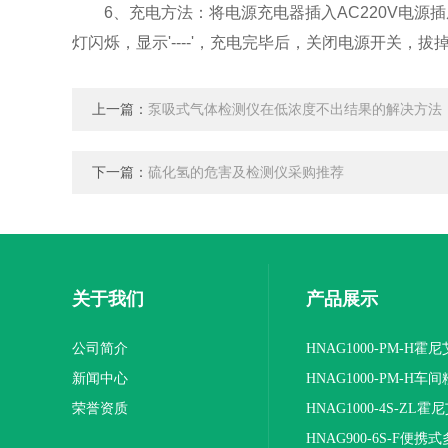
6、充电方法：将电源充电器插入AC220V电源
灯闪烁，显示'----'，充电完毕后，关闭电源开关，拔
上一篇：
泵吸式气体检测仪在低浓度不出结果的解决方法
下一篇：
硫化氢的危害及检测仪采购推荐
关于我们
产品展示
公司简介
HNAG1000-PM-H霍
新闻中心
粉尘浓度检测仪
HNAG1000-PM-H车
荣誉资质
检测仪
HNAG1000-4S-ZL
式四合一气体检测仪
HNAG900-6S-F便携