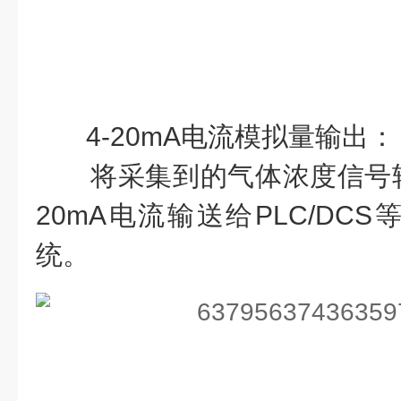
4-20mA电流模拟量输出：
将采集到的气体浓度信号
20mA电流输送给PLC/DC
统。