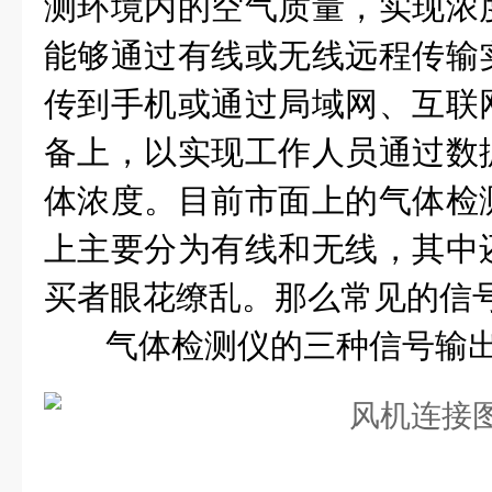
测环境内的空气质量，实现浓
能够通过有线或无线远程传输
传到手机或通过局域网、互联
备上，以实现工作人员通过数
体浓度。目前市面上的气体检
上主要分为有线和无线，其中
买者眼花缭乱。那么常见的信
气体检测仪的三种信号输