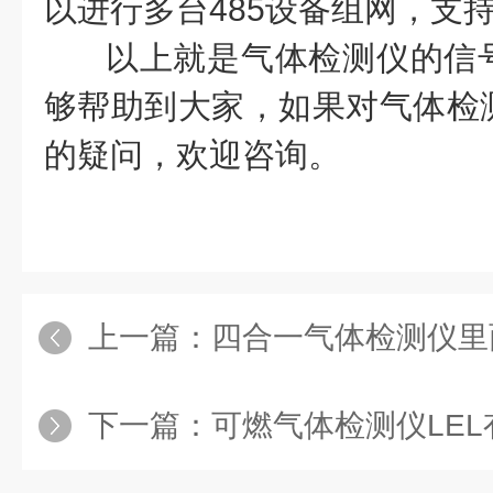
以进行多台485设备组网，支持
以上就是气体检测仪的信
够帮助到大家，如果对气体检
的疑问，欢迎咨询。
上一篇：
四合一气体检测仪里面
下一篇：
可燃气体检测仪LE